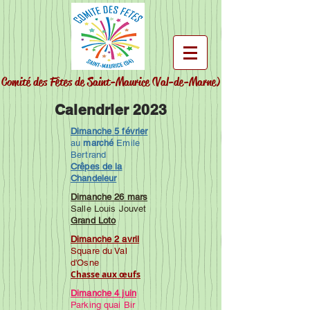
Comité des Fêtes de Saint-Maurice
(Val-de-Marne)
Calendrier 2023
Dimanche 5 février
au
marché
Emile
Bertrand
Crêpes de la
Chandeleur
Dimanche 26 mars
Salle Louis Jouvet
Grand Loto
Dimanche 2 avril
Square du Val
d'Osne
C
hasse aux œufs
Dimanche 4 juin
Parking quai Bir